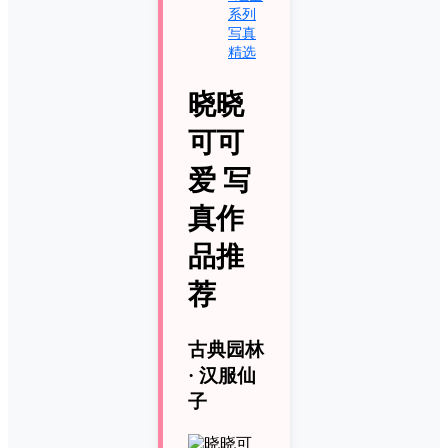
系列
写真
精选
晓晓
可可
爱 写
真作
品推
荐
古典园林
· 汉服仙
子