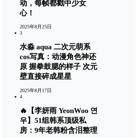
动，每帧都戳中少女
心！
2025年8月25日
3
水淼 aqua 二次元萌系
cos写真：动漫角色神还
原 握拳鼓腮的样子 次元
壁直接碎成星星
2025年8月17日
4
🔥【李妍雨 YeonWoo 연
우】51组韩系顶级私
房：9年老韩粉含泪整理