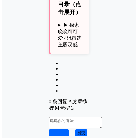
目录（点
击展开）
▶ 探索
晓晓可可
爱 4组精选
主题灵感
0 条回复
A
文章作
者
M
管理员
取消回复
提交