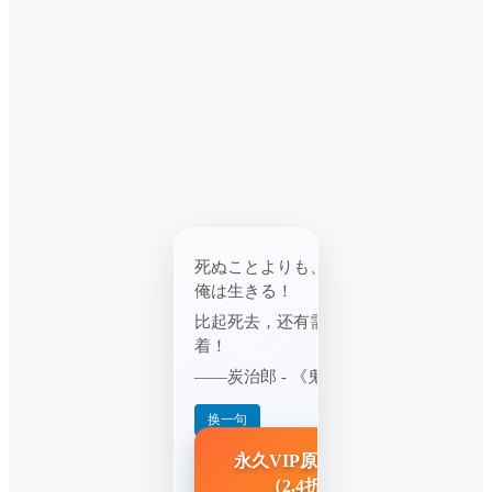
死ぬことよりも、守るべきものがあるか
俺は生きる！
比起死去，还有需要守护的东西，所以我
着！
——炭治郎 - 《鬼灭之刃》
换一句
365
88
永久VIP原价
元
→ 限时
元