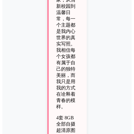
新校园到
温馨日
常，每一
个主题都
是我内心
世界的真
实写照。
我相信每
个女孩都
有属于自
己的独特
美丽，而
我只是用
我的方式
在诠释着
青春的模
样。
4套
8GB
全部自摄
超清原图