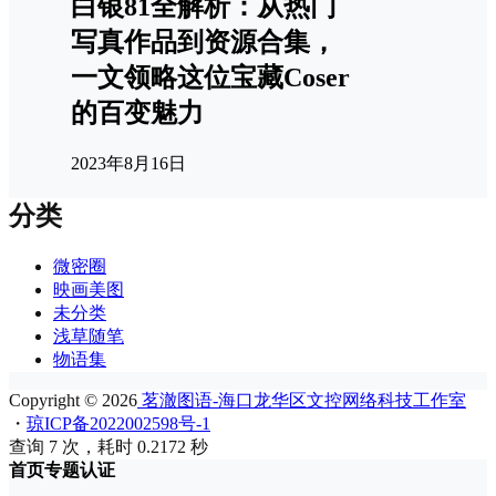
白银81全解析：从热门
写真作品到资源合集，
一文领略这位宝藏Coser
的百变魅力
2023年8月16日
分类
微密圈
映画美图
未分类
浅草随笔
物语集
Copyright © 2026
茗澈图语-海口龙华区文控网络科技工作室
・
琼ICP备2022002598号-1
查询 7 次，耗时 0.2172 秒
首页
专题
认证