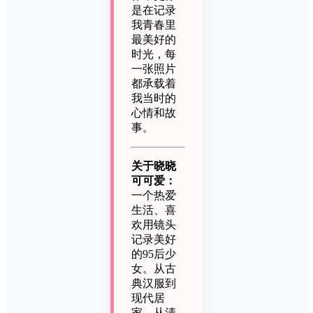
是在记录
我青春里
最美好的
时光，每
一张照片
都承载着
我当时的
心情和故
事。
关于晓晓
可可爱：
一个热爱
生活、喜
欢用镜头
记录美好
的95后少
女。从古
典汉服到
现代居
家，从清