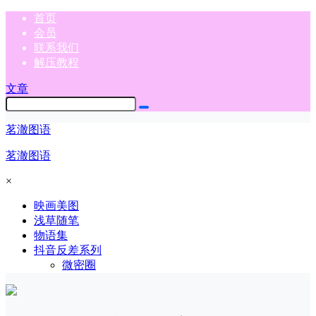
首页
会员
联系我们
解压教程
文章
茗澈图语
茗澈图语
×
映画美图
浅草随笔
物语集
抖音反差系列
微密圈