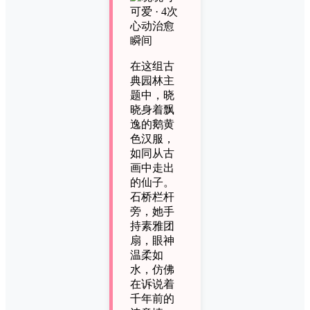
在这组古
典园林主
题中，晓
晓身着飘
逸的鹅黄
色汉服，
如同从古
画中走出
的仙子。
石桥栏杆
旁，她手
持素雅团
扇，眼神
温柔如
水，仿佛
在诉说着
千年前的