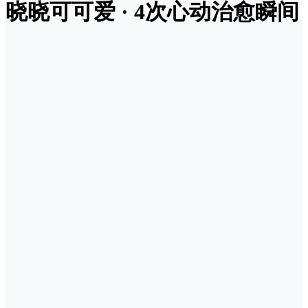
晓晓可可爱 · 4次心动治愈瞬间