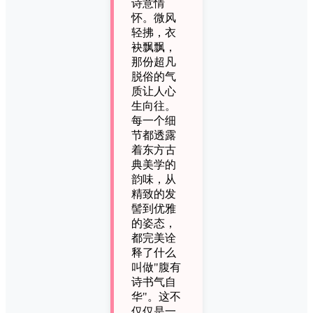
诗意情
怀。微风
轻拂，衣
袂飘飘，
那份超凡
脱俗的气
质让人心
生向往。
每一个细
节都透露
着东方古
典美学的
韵味，从
精致的发
髻到优雅
的姿态，
都完美诠
释了什么
叫做"腹有
诗书气自
华"。这不
仅仅是一