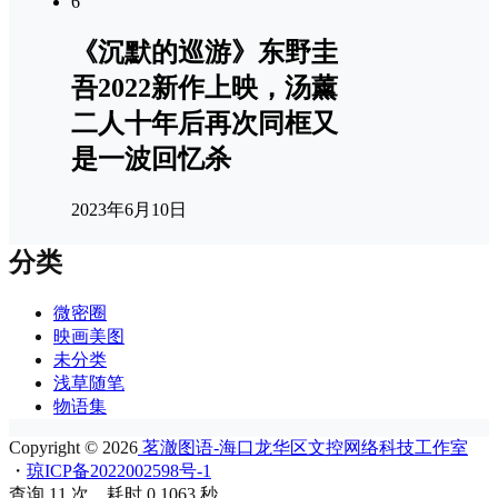
6
《沉默的巡游》东野圭
吾2022新作上映，汤薰
二人十年后再次同框又
是一波回忆杀
2023年6月10日
分类
微密圈
映画美图
未分类
浅草随笔
物语集
Copyright © 2026
茗澈图语-海口龙华区文控网络科技工作室
・
琼ICP备2022002598号-1
查询 11 次，耗时 0.1063 秒