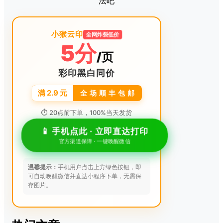
法吧
小猴云印
全网炸裂低价
5分
/页
彩印黑白同价
满 2.9 元
全 场 顺 丰 包 邮
⏱ 20点前下单，100%当天发货
📱 手机点此 · 立即直达打印
官方渠道保障 · 一键唤醒微信
温馨提示：
手机用户点击上方绿色按钮，即
可自动唤醒微信并直达小程序下单，无需保
存图片。