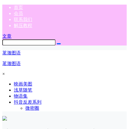
首页
会员
联系我们
解压教程
文章
茗澈图语
茗澈图语
×
映画美图
浅草随笔
物语集
抖音反差系列
微密圈