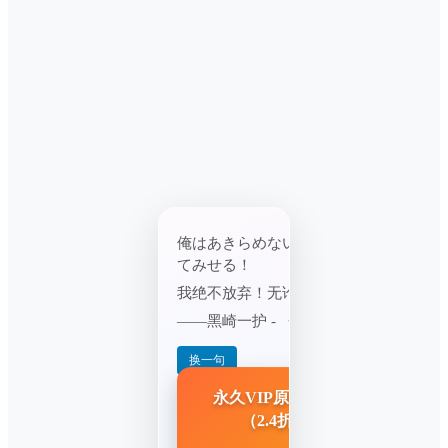
俺はあきらめない！何があっても、必ず
てみせる！
我绝不放弃！无论发生什么，我一定会守
——黑崎一护 - 《死神》
换一句
365
88
永久VIP原价
元
→ 限时
元
（2.4折），点击加入