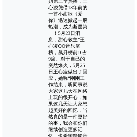
姐第三季热播，王
心凌凭借18年前的
一首小甜歌《爱
你》迅速掀起一股
热潮，成为断层第
一！5月23日消
息，甜心教主”王
心凌QQ音乐屠
榜，飙升榜前10占
9席。对于自己的
突然爆火，5月25
日王心凌做出了回
应，她称“刚刚工
作结束，听同事说
大家这几天在网络
上玩的很开心，如
果这几天让大家想
起美好的回忆，当
然真的是一件更好
的事，我会和你们
继续创造更多记
忆，也希望能够音