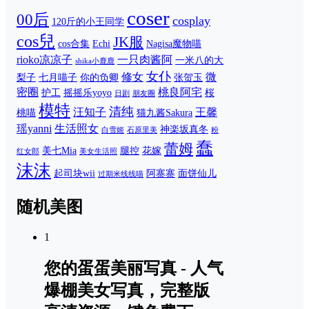
coser
00后
cosplay
120斤的小王同学
cos兒
JK服
cos合集
Echi
Nagisa魔物喵
rioko凉凉子
一只肉酱阿
一米八的大
shika小鹿鹿
女仆
修女
微
梨子
七月喵子
你的负卿
张贺玉
密圈
桃良阿宅
护工
摇摇乐yoyo
桜
日剧
朋友圈
模特
清纯
汪知子
王馨
桃喵
猫九酱Sakura
瑶yanni
生活照女
神楽坂真冬
白雪姬
石原里美
粉
蠢
蕾姆
美七Mia
腿控
花嫁
红女郎
美女生活照
沫沫
起司块wii
阿寨寨
面饼仙儿
过期米线线喵
随机美图
1
您的蛋蛋美丽写真 - 人气
爆棚美女写真，完整版