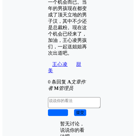
一个机会而已。当
年的男孩现在都变
成了顶天立地的男
子汉，其中不少还
是总裁粉。现在这
个机会已经来了，
加油，王心凌男孩
们，一起送姐姐再
次出道吧。
王心凌
甜
美
0 条回复
A
文章作
者
M
管理员
取消回复
提交
暂无讨论，
说说你的看