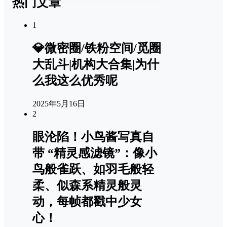
热门文章
1
💎微密圈/铁粉空间/觅圈
大乱斗|机构大合集|为什
么我这么优秀呢
2025年5月16日
2
眼沦陷！小鸟酱写真自
带 “精灵感滤镜”：像小
鸟般雀跃、如羽毛般轻
柔、似森系精灵般灵
动，每帧都戳中少女
心！