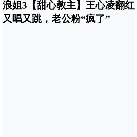
浪姐3【甜心教主】王心凌翻红
又唱又跳，老公粉“疯了”