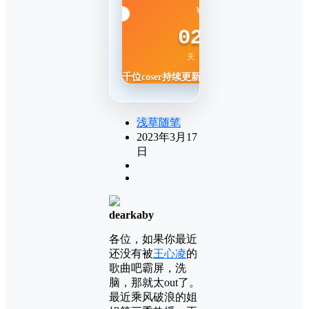
88
￥
/ 终身
02
11
53
40
天
时
分
秒
千位coser持续更新
浅草随笔
2023年3月17
日
dearkaby
各位，如果你最近
还没有被
王心凌
的
歌曲吧霸屏，洗
脑，那就太out了。
最近乘风破浪的姐