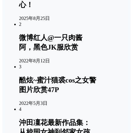
心！
2025年8月25日
2
微博红人@一只肉酱
阿，黑色JK服欣赏
2022年8月12日
3
酷炫~蜜汁猫裘cos之女警
图片欣赏47P
2022年5月3日
4
沖田凜花最新作品集：
从校园女神到邻家女孩