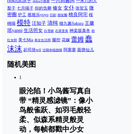
rioko凉凉子
一只肉酱阿
一米八的大
shika小鹿鹿
女仆
修女
微
梨子
七月喵子
你的负卿
张贺玉
密圈
桃良阿宅
护工
摇摇乐yoyo
桜
日剧
朋友圈
模特
清纯
汪知子
王馨
桃喵
猫九酱Sakura
瑶yanni
生活照女
神楽坂真冬
白雪姬
石原里美
粉
蠢
蕾姆
美七Mia
腿控
花嫁
红女郎
美女生活照
沫沫
起司块wii
阿寨寨
面饼仙儿
过期米线线喵
随机美图
1
眼沦陷！小鸟酱写真自
带 “精灵感滤镜”：像小
鸟般雀跃、如羽毛般轻
柔、似森系精灵般灵
动，每帧都戳中少女