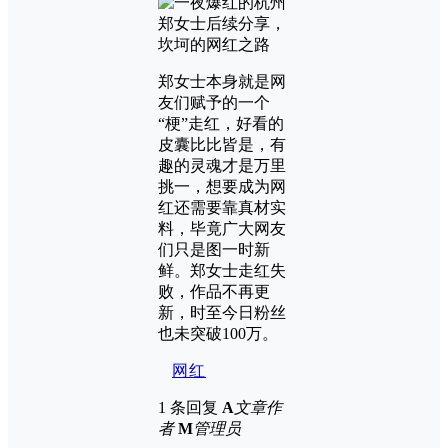
郑女士本身就是网
友们赋予的一个
“梗”走红，好看的
皮囊比比皆是，有
趣的灵魂才是万里
挑一，想要成为网
红还需要靠真材实
料，毕竟广大网友
们只是图一时新
鲜。郑女士走红失
败，作品不再更
新，时至今日粉丝
也未突破100万。
网红
1 条回复
A
文章作
者
M
管理员