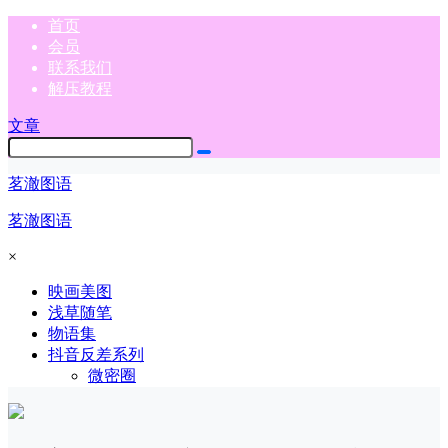
首页
会员
联系我们
解压教程
文章
茗澈图语
茗澈图语
×
映画美图
浅草随笔
物语集
抖音反差系列
微密圈