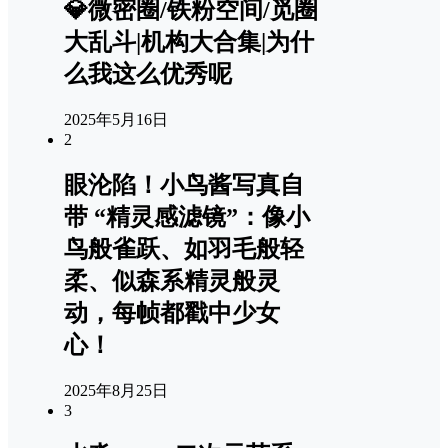
💎微密圈/铁粉空间/觅圈
大乱斗|机构大合集|为什
么我这么优秀呢
2025年5月16日
2
眼沦陷！小鸟酱写真自
带 “精灵感滤镜”：像小
鸟般雀跃、如羽毛般轻
柔、似森系精灵般灵
动，每帧都戳中少女
心！
2025年8月25日
3