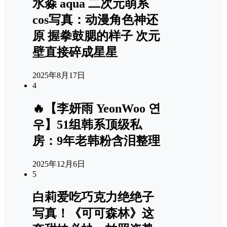
水淼 aqua 二次元萌系
cos写真：动漫角色神还
原 握拳鼓腮的样子 次元
壁直接碎成星星
2025年8月17日
4
🔥【李妍雨 YeonWoo 연
우】51组韩系顶级私
房：9年老韩粉含泪整理
2025年12月6日
5
白莉爱吃巧克力绝绝子
写真！《可可森林》这