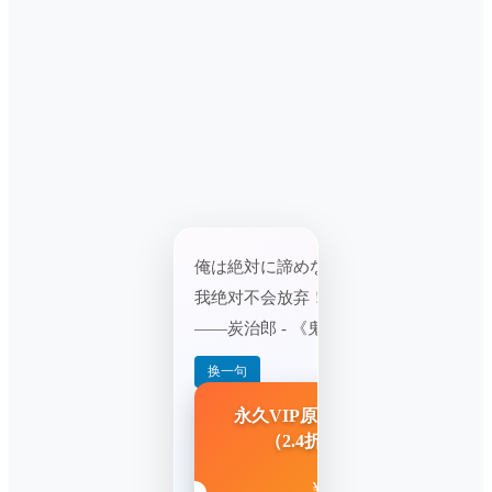
俺は絶対に諦めない！
我绝对不会放弃！
——炭治郎 - 《鬼灭之刃》
换一句
365
88
永久VIP原价
元
→ 限时
元
（2.4折），点击加入
88