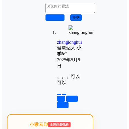
取消回复
提交
zhanglonghui
健康达人
小
学
lv1
2025年5月8
日
。。。可以
可以
举报
置顶
回复
小猴云印
全网炸裂低价