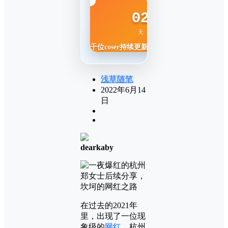
￥
/ 终身
02
13
27
35
天
时
分
秒
千位coser持续更新
浅草随笔
2022年6月14
日
dearkaby
在过去的2021年
里，出现了一位现
象级的
网红
，杭州