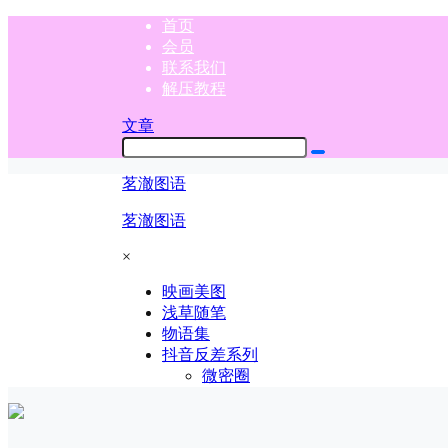
首页
会员
联系我们
解压教程
文章
茗澈图语
茗澈图语
×
映画美图
浅草随笔
物语集
抖音反差系列
微密圈