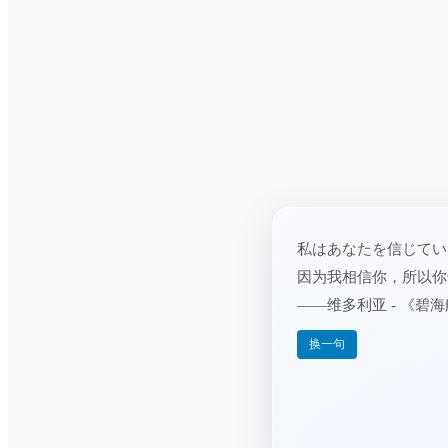
私はあなたを信じてい
因为我相信你，所以你
——维多利亚 - 《碧
换一句