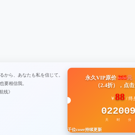
るから、あなたも私を信じて。
365
永久VIP原价
元
也要相信我。
（2.4折），点
海航线》
88
￥
/ 终
02
20
0
天
时
分
千位coser持续更新