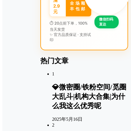
满
全 场 顺
2.9
丰 包 邮
元
微信扫码
⏱ 20点前下单，100%
直达
当天发货
✨ 官方品质保证 · 支持试
印
热门文章
1
💎微密圈/铁粉空间/觅圈
大乱斗|机构大合集|为什
么我这么优秀呢
2025年5月16日
2