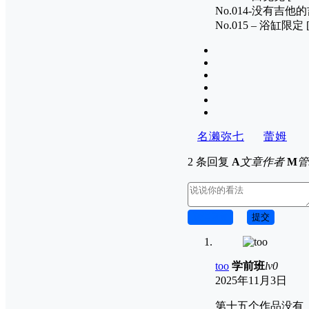
No.014-没有吉他的吉
No.015 – 浴缸限定 [
名濑弥七
蕾姆
2 条回复
A
文章作者
M
管
取消回复
提交
too
学前班
lv0
2025年11月3日
第十五个作品没有