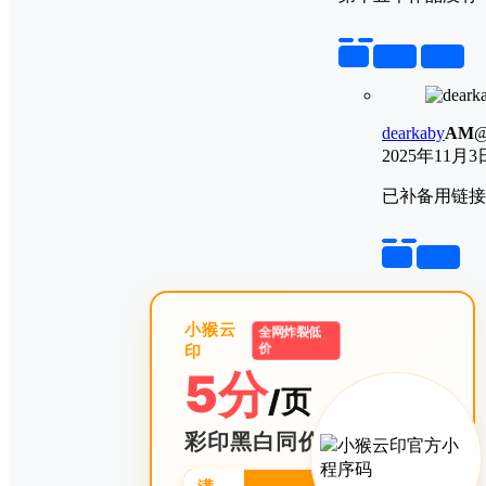
举报
置顶
回复
dearkaby
A
M
2025年11月3
已补备用链接
举报
回复
小猴云
全网炸裂低
印
价
5分
/页
彩印黑白同价