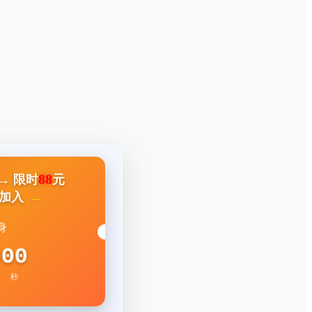
88
→ 限时
元
击加入
身
8
59
秒