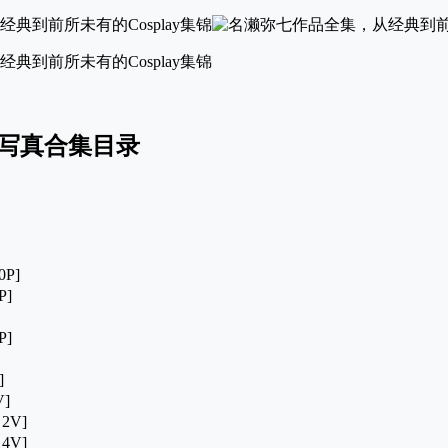
ay写真合集目录
0P]
P]
P]
]
V]
 2V]
 4V]