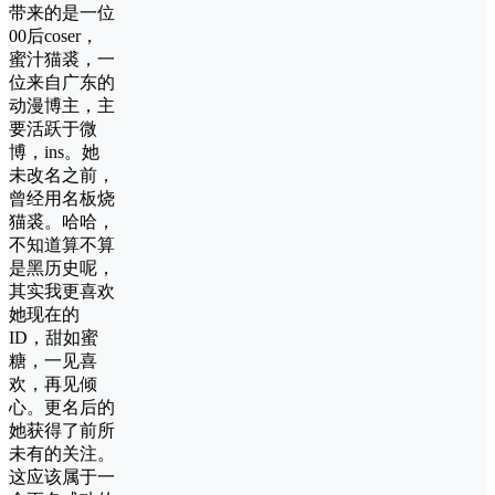
带来的是一位
00后coser，
蜜汁猫裘，一
位来自广东的
动漫博主，主
要活跃于微
博，ins。她
未改名之前，
曾经用名板烧
猫裘。哈哈，
不知道算不算
是黑历史呢，
其实我更喜欢
她现在的
ID，甜如蜜
糖，一见喜
欢，再见倾
心。更名后的
她获得了前所
未有的关注。
这应该属于一