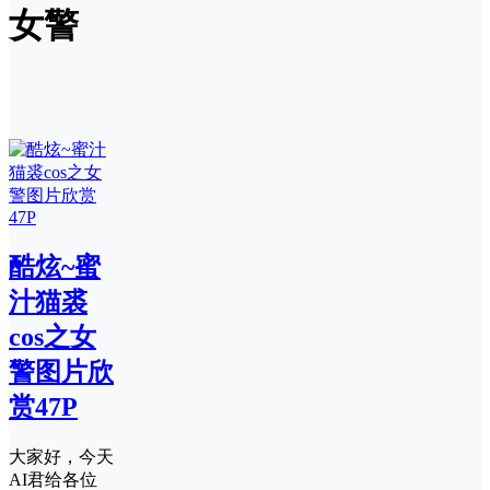
女警
酷炫~蜜
汁猫裘
cos之女
警图片欣
赏47P
大家好，今天
AI君给各位