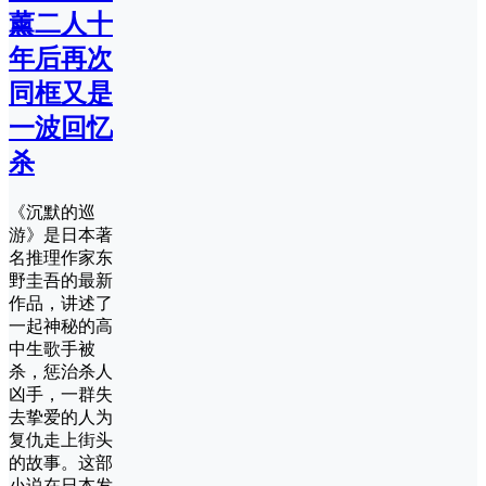
薰二人十
年后再次
同框又是
一波回忆
杀
《沉默的巡
游》是日本著
名推理作家东
野圭吾的最新
作品，讲述了
一起神秘的高
中生歌手被
杀，惩治杀人
凶手，一群失
去挚爱的人为
复仇走上街头
的故事。这部
小说在日本发