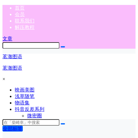
首页
会员
联系我们
解压教程
文章
茗澈图语
茗澈图语
×
映画美图
浅草随笔
物语集
抖音反差系列
微密圈
全部标签