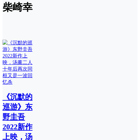
柴崎幸
《沉默的
巡游》东
野圭吾
2022新作
上映，汤