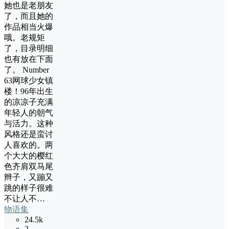
她也是老朋友
了，而且她的
作品相当火爆
哦。老规矩
了，目录明细
也有放在下面
了。 Number
63网球少女镇
楼！96年出生
的凉凉子充满
年轻人的朝气
与活力。这种
风格还是蛮讨
人喜欢的。两
个大大的樱红
色齐肩双马尾
辫子，又蹦又
跳的样子很难
不让人不…
物语集
24.5k
2