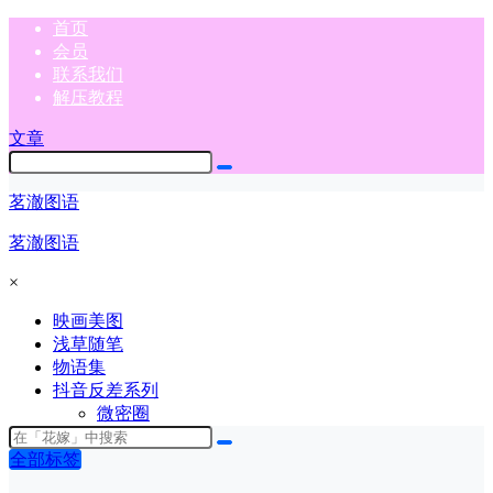
首页
会员
联系我们
解压教程
文章
茗澈图语
茗澈图语
×
映画美图
浅草随笔
物语集
抖音反差系列
微密圈
全部标签