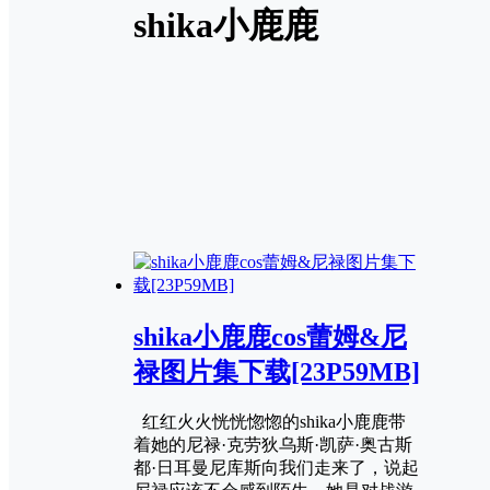
shika小鹿鹿
shika小鹿鹿cos蕾姆&尼
禄图片集下载[23P59MB]
红红火火恍恍惚惚的shika小鹿鹿带
着她的尼禄·克劳狄乌斯·凯萨·奥古斯
都·日耳曼尼库斯向我们走来了，说起