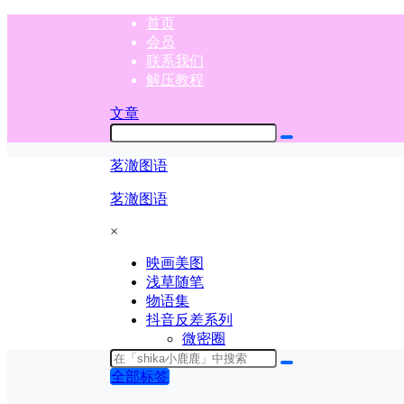
首页
会员
联系我们
解压教程
文章
茗澈图语
茗澈图语
×
映画美图
浅草随笔
物语集
抖音反差系列
微密圈
全部标签