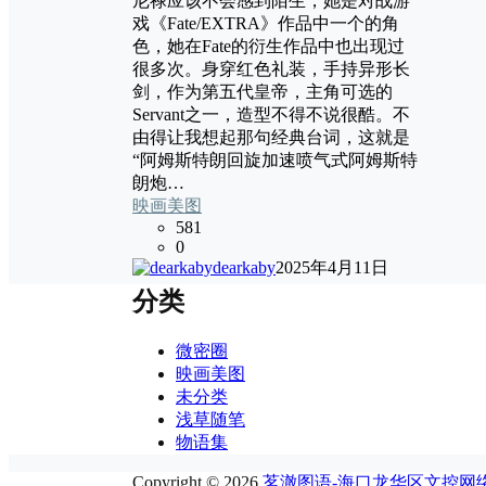
尼禄应该不会感到陌生，她是对战游
戏《Fate/EXTRA》作品中一个的角
色，她在Fate的衍生作品中也出现过
很多次。身穿红色礼装，手持异形长
剑，作为第五代皇帝，主角可选的
Servant之一，造型不得不说很酷。不
由得让我想起那句经典台词，这就是
“阿姆斯特朗回旋加速喷气式阿姆斯特
朗炮…
映画美图
581
0
dearkaby
2025年4月11日
分类
微密圈
映画美图
未分类
浅草随笔
物语集
Copyright © 2026
茗澈图语-海口龙华区文控网